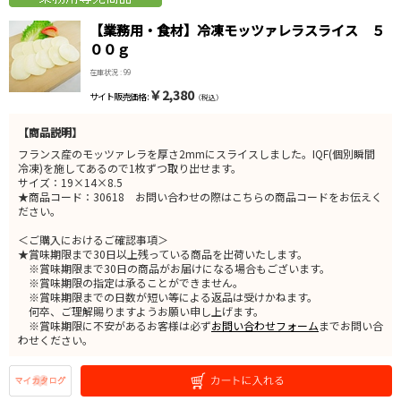
【業務用・食材】冷凍モッツァレラスライス ５
００ｇ
在庫状況 : 99
￥2,380
サイト販売価格 :
（税込）
【商品説明】
フランス産のモッツァレラを厚さ2mmにスライスしました。IQF(個別瞬間
冷凍)を施してあるので1枚ずつ取り出せます。
サイズ：19×14×8.5
★商品コード：30618 お問い合わせの際はこちらの商品コードをお伝えく
ださい。
＜ご購入におけるご確認事項＞
★賞味期限まで30日以上残っている商品を出荷いたします。
※賞味期限まで30日の商品がお届けになる場合もございます。
※賞味期限の指定は承ることができません。
※賞味期限までの日数が短い等による返品は受けかねます。
何卒、ご理解賜りますようお願い申し上げます。
※賞味期限に不安があるお客様は必ず
お問い合わせフォーム
までお問い合
わせください。