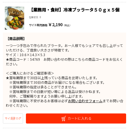
【業務用・食材】冷凍ブッラータ５０ｇｘ５個
在庫状況 : 8
￥2,190
サイト販売価格 :
（税込）
【商品説明】
一つ一つ手包みで作られたブラータ。お一人様でもシェアでも召し上がって
いただける、丁度良い大きさが特徴です。
サイズ：10.6×14.3×5.3
★商品コード：54769 お問い合わせの際はこちらの商品コードをお伝えく
ださい。
＜ご購入におけるご確認事項＞
★賞味期限まで30日以上残っている商品を出荷いたします。
※賞味期限まで30日の商品がお届けになる場合もございます。
※賞味期限の指定は承ることができません。
※賞味期限までの日数が短い等による返品は受けかねます。
何卒、ご理解賜りますようお願い申し上げます。
※賞味期限に不安があるお客様は必ず
お問い合わせフォーム
までお問い合
わせください。