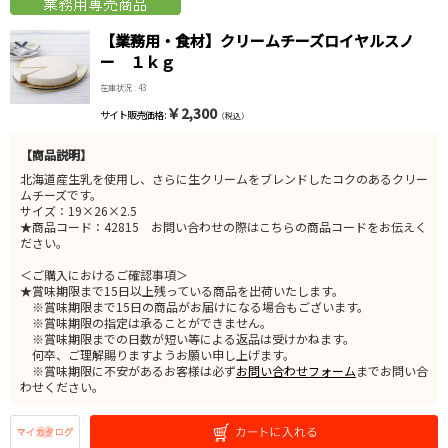
【業務用・食材】クリームチーズロイヤルスノ
ー １ｋｇ
在庫状況 : 43
￥2,300
サイト販売価格 :
（税込）
【商品説明】
北海道産生乳を使用し、さらに生クリームをブレンドしたコクのあるクリー
ムチーズです。
サイズ：19×26×2.5
★商品コード：42815 お問い合わせの際はこちらの商品コードをお伝えく
ださい。
＜ご購入におけるご確認事項＞
★賞味期限まで15日以上残っている商品を出荷いたします。
※賞味期限まで15日の商品がお届けになる場合もございます。
※賞味期限の指定は承ることができません。
※賞味期限までの日数が短い等による返品は受けかねます。
何卒、ご理解賜りますようお願い申し上げます。
※賞味期限に不安があるお客様は必ず
お問い合わせフォーム
までお問い合
わせください。