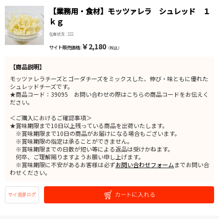
【業務用・食材】モッツァレラ シュレッド １
ｋｇ
在庫状況 : 222
￥2,180
サイト販売価格 :
（税込）
【商品説明】
モッツァレラチーズとゴーダチーズをミックスした、伸び・味ともに優れた
シュレッドチーズです。
★商品コード：39095 お問い合わせの際はこちらの商品コードをお伝えく
ださい。
＜ご購入におけるご確認事項＞
★賞味期限まで10日以上残っている商品を出荷いたします。
※賞味期限まで10日の商品がお届けになる場合もございます。
※賞味期限の指定は承ることができません。
※賞味期限までの日数が短い等による返品は受けかねます。
何卒、ご理解賜りますようお願い申し上げます。
※賞味期限に不安があるお客様は必ず
お問い合わせフォーム
までお問い合
わせください。