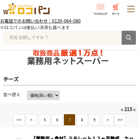
お電話でのお問い合わせ：0120-064-080
※ロコパンは後払い決済も選べます
何をお探しですか？
チーズ
並べ替え
215
全
件
<<
<
5
6
7
8
9
>
>>
【業務用・食材】ミモレット１２ヶ月熟成 カッ