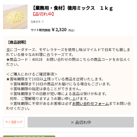
【業務用・食材】徳用ミックス １ｋｇ
【品切れ中】
在庫状況 : 0
￥2,320
サイト販売価格 :
（税込）
【商品説明】
主にゴーダチーズ、モザレラチーズを使用し味はマイルドで日本でも親しま
れている様々なお料理に合うチーズです。
★商品コード：40028 お問い合わせの際はこちらの商品コードをお伝えく
ださい。
＜ご購入におけるご確認事項＞
★賞味期限まで10日以上残っている商品を出荷いたします。
※賞味期限まで10日の商品がお届けになる場合もございます。
※賞味期限の指定は承ることができません。
※賞味期限までの日数が短い等による返品は受けかねます。
何卒、ご理解賜りますようお願い申し上げます。
※賞味期限に不安があるお客様は必ず
お問い合わせフォーム
までお問い合
わせください。
× 品切れ中