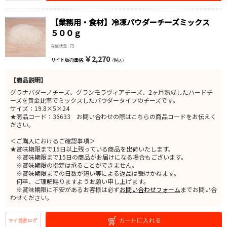
【業務用・食材】冷凍パウダーチーズミックス
５００ｇ
在庫状況 : 75
￥2,270
サイト販売価格 :
（税込）
【商品説明】
グラナパダーノチーズ、グランモラヴィアチーズ、2ヶ月熟成したハードチ
ーズを黄金比率でミックスしたパウダータイプのチーズです。
サイズ：19.8×5×24
★商品コード：36633 お問い合わせの際はこちらの商品コードをお伝えく
ださい。
＜ご購入におけるご確認事項＞
★賞味期限まで15日以上残っている商品を出荷いたします。
※賞味期限まで15日の商品がお届けになる場合もございます。
※賞味期限の指定は承ることができません。
※賞味期限までの日数が短い等による返品は受けかねます。
何卒、ご理解賜りますようお願い申し上げます。
※賞味期限に不安があるお客様は必ず
お問い合わせフォーム
までお問い合
わせください。