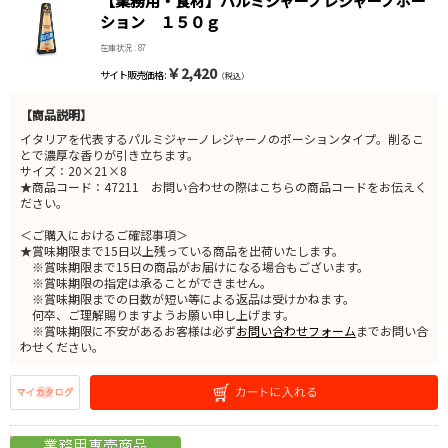
【業務用・食材】パルミジャーノレジャーノポー
ション １５０ｇ
在庫状況 : 87
￥2,420
サイト販売価格 :
（税込）
【商品説明】
イタリアを代表するパルミジャーノレジャーノのポーションタイプ。削るこ
とで濃厚な香りが引き立ちます。
サイズ：20×21×8
★商品コード：47211 お問い合わせの際はこちらの商品コードをお伝えく
ださい。
＜ご購入におけるご確認事項＞
★賞味期限まで15日以上残っている商品を出荷いたします。
※賞味期限まで15日の商品がお届けになる場合もございます。
※賞味期限の指定は承ることができません。
※賞味期限までの日数が短い等による返品は受けかねます。
何卒、ご理解賜りますようお願い申し上げます。
※賞味期限に不安があるお客様は必ず
お問い合わせフォーム
までお問い合
わせください。