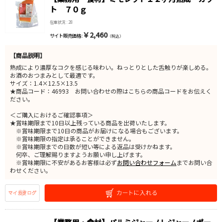
ト ７０ｇ
在庫状況 : 28
￥2,460
サイト販売価格 :
（税込）
【商品説明】
熟成により濃厚なコクを感じる味わい。ねっとりとした舌触りが楽しめる。
お酒のおつまみとして最適です。
サイズ：1.4×12.5×13.5
★商品コード：46993 お問い合わせの際はこちらの商品コードをお伝えく
ださい。
＜ご購入におけるご確認事項＞
★賞味期限まで10日以上残っている商品を出荷いたします。
※賞味期限まで10日の商品がお届けになる場合もございます。
※賞味期限の指定は承ることができません。
※賞味期限までの日数が短い等による返品は受けかねます。
何卒、ご理解賜りますようお願い申し上げます。
※賞味期限に不安があるお客様は必ず
お問い合わせフォーム
までお問い合
わせください。