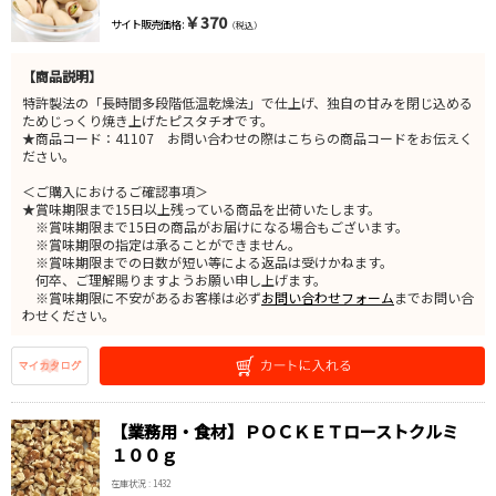
￥370
サイト販売価格 :
（税込）
【商品説明】
特許製法の「長時間多段階低温乾燥法」で仕上げ、独自の甘みを閉じ込める
ためじっくり焼き上げたピスタチオです。
★商品コード：41107 お問い合わせの際はこちらの商品コードをお伝えく
ださい。
＜ご購入におけるご確認事項＞
★賞味期限まで15日以上残っている商品を出荷いたします。
※賞味期限まで15日の商品がお届けになる場合もございます。
※賞味期限の指定は承ることができません。
※賞味期限までの日数が短い等による返品は受けかねます。
何卒、ご理解賜りますようお願い申し上げます。
※賞味期限に不安があるお客様は必ず
お問い合わせフォーム
までお問い合
わせください。
【業務用・食材】ＰＯＣＫＥＴローストクルミ
１００ｇ
在庫状況 : 1432