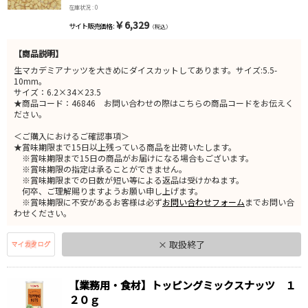
在庫状況 : 0
￥6,329
サイト販売価格 :
（税込）
【商品説明】
生マカデミアナッツを大きめにダイスカットしてあります。サイズ:5.5-
10mm。
サイズ：6.2×34×23.5
★商品コード：46846 お問い合わせの際はこちらの商品コードをお伝えく
ださい。
＜ご購入におけるご確認事項＞
★賞味期限まで15日以上残っている商品を出荷いたします。
※賞味期限まで15日の商品がお届けになる場合もございます。
※賞味期限の指定は承ることができません。
※賞味期限までの日数が短い等による返品は受けかねます。
何卒、ご理解賜りますようお願い申し上げます。
※賞味期限に不安があるお客様は必ず
お問い合わせフォーム
までお問い合
わせください。
× 取扱終了
【業務用・食材】トッピングミックスナッツ １
２０ｇ