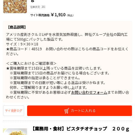
在庫状況 : 281
￥1,910
サイト販売価格 :
（税込）
【商品説明】
アメリカ産剥きクルミLHPを水蒸気加熱殺菌し、弊社グループ会社の国内工
場にて500gにパックした製品です。
サイズ：9×30×18
★商品コード：48519 お問い合わせの際はこちらの商品コードをお伝えく
ださい。
＜ご購入におけるご確認事項＞
★賞味期限まで15日以上残っている商品を出荷いたします。
※賞味期限まで15日の商品がお届けになる場合もございます。
※賞味期限の指定は承ることができません。
※賞味期限までの日数が短い等による返品は受けかねます。
何卒、ご理解賜りますようお願い申し上げます。
※賞味期限に不安があるお客様は必ず
お問い合わせフォーム
までお問い合
わせください。
【業務用・食材】ピスタチオチョップ ２００ｇ