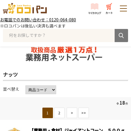
お電話でのお問い合わせ：0120-064-080
※ロコパンは後払い決済も選べます
何をお探しですか？
ナッツ
並べ替え
18
全
件
1
2
>
>>
【業務用・食材】ジャイアントコーン ５００ｇ