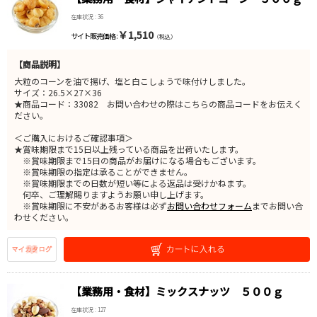
在庫状況 : 36
￥1,510
サイト販売価格 :
（税込）
【商品説明】
大粒のコーンを油で揚げ、塩と白こしょうで味付けしました。
サイズ：26.5×27×36
★商品コード：33082 お問い合わせの際はこちらの商品コードをお伝えく
ださい。
＜ご購入におけるご確認事項＞
★賞味期限まで15日以上残っている商品を出荷いたします。
※賞味期限まで15日の商品がお届けになる場合もございます。
※賞味期限の指定は承ることができません。
※賞味期限までの日数が短い等による返品は受けかねます。
何卒、ご理解賜りますようお願い申し上げます。
※賞味期限に不安があるお客様は必ず
お問い合わせフォーム
までお問い合
わせください。
【業務用・食材】ミックスナッツ ５００ｇ
在庫状況 : 127