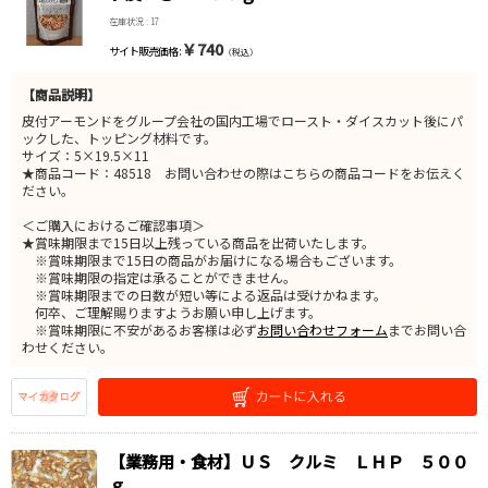
在庫状況 : 17
￥740
サイト販売価格 :
（税込）
【商品説明】
皮付アーモンドをグループ会社の国内工場でロースト・ダイスカット後にパ
ックした、トッピング材料です。
サイズ：5×19.5×11
★商品コード：48518 お問い合わせの際はこちらの商品コードをお伝えく
ださい。
＜ご購入におけるご確認事項＞
★賞味期限まで15日以上残っている商品を出荷いたします。
※賞味期限まで15日の商品がお届けになる場合もございます。
※賞味期限の指定は承ることができません。
※賞味期限までの日数が短い等による返品は受けかねます。
何卒、ご理解賜りますようお願い申し上げます。
※賞味期限に不安があるお客様は必ず
お問い合わせフォーム
までお問い合
わせください。
【業務用・食材】ＵＳ クルミ ＬＨＰ ５００
ｇ