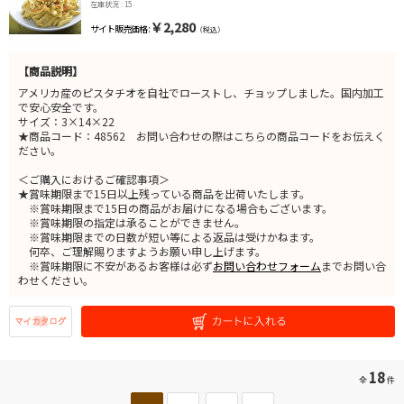
在庫状況 : 15
￥2,280
サイト販売価格 :
（税込）
【商品説明】
アメリカ産のピスタチオを自社でローストし、チョップしました。国内加工
で安心安全です。
サイズ：3×14×22
★商品コード：48562 お問い合わせの際はこちらの商品コードをお伝えく
ださい。
＜ご購入におけるご確認事項＞
★賞味期限まで15日以上残っている商品を出荷いたします。
※賞味期限まで15日の商品がお届けになる場合もございます。
※賞味期限の指定は承ることができません。
※賞味期限までの日数が短い等による返品は受けかねます。
何卒、ご理解賜りますようお願い申し上げます。
※賞味期限に不安があるお客様は必ず
お問い合わせフォーム
までお問い合
わせください。
18
全
件