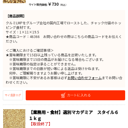
￥730
サイト販売価格 :
（税込）
【商品説明】
クルミLMPをグループ会社の国内工場でローストした、チャック付袋のトッ
ピング食材です。
サイズ：1×11×19.5
★商品コード：46366 お問い合わせの際はこちらの商品コードをお伝えく
ださい。
＜ご購入におけるご確認事項＞
★賞味期限まで15日以上残っている商品を出荷いたします。
※賞味期限まで15日の商品がお届けになる場合もございます。
※賞味期限の指定は承ることができません。
※賞味期限までの日数が短い等による返品は受けかねます。
何卒、ご理解賜りますようお願い申し上げます。
※賞味期限に不安があるお客様は必ず
お問い合わせフォーム
までお問い合
わせください。
【業務用・食材】選別マカデミア スタイル６
１ｋｇ
【取扱終了】