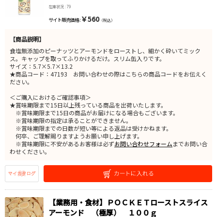
在庫状況 : 79
￥560
サイト販売価格 :
（税込）
【商品説明】
食塩無添加のピーナッツとアーモンドをローストし、細かく砕いてミック
ス。キャップを取ってふりかけるだけ。スリム缶入りです。
サイズ：5.7×5.7×13.2
★商品コード：47193 お問い合わせの際はこちらの商品コードをお伝えく
ださい。
＜ご購入におけるご確認事項＞
★賞味期限まで15日以上残っている商品を出荷いたします。
※賞味期限まで15日の商品がお届けになる場合もございます。
※賞味期限の指定は承ることができません。
※賞味期限までの日数が短い等による返品は受けかねます。
何卒、ご理解賜りますようお願い申し上げます。
※賞味期限に不安があるお客様は必ず
お問い合わせフォーム
までお問い合
わせください。
【業務用・食材】ＰＯＣＫＥＴローストスライス
アーモンド （極厚） １００ｇ