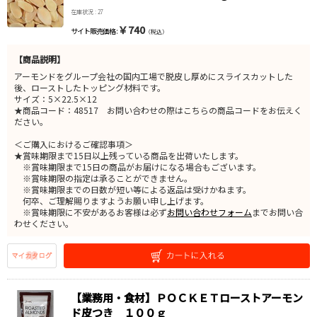
在庫状況 : 27
￥740
サイト販売価格 :
（税込）
【商品説明】
アーモンドをグループ会社の国内工場で脱皮し厚めにスライスカットした
後、ローストしたトッピング材料です。
サイズ：5×22.5×12
★商品コード：48517 お問い合わせの際はこちらの商品コードをお伝えく
ださい。
＜ご購入におけるご確認事項＞
★賞味期限まで15日以上残っている商品を出荷いたします。
※賞味期限まで15日の商品がお届けになる場合もございます。
※賞味期限の指定は承ることができません。
※賞味期限までの日数が短い等による返品は受けかねます。
何卒、ご理解賜りますようお願い申し上げます。
※賞味期限に不安があるお客様は必ず
お問い合わせフォーム
までお問い合
わせください。
【業務用・食材】ＰＯＣＫＥＴローストアーモン
ド皮つき １００ｇ