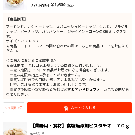
￥1,600
サイト販売価格 :
（税込）
【商品説明】
アーモンド、カシューナッツ、スパニッシュピーナッツ、クルミ、ブラジル
ナッツ、ピーナッツ、ガルバンソー、ジャイアントコーンの8種ミックスで
す。
サイズ：26×16×2
★商品コード：35022 お問い合わせの際はこちらの商品コードをお伝えく
ださい。
＜ご購入におけるご確認事項＞
★賞味期限まで15日以上残っている商品を出荷いたします。
※賞味期限まで15日の商品がお届けになる場合もございます。
※賞味期限の指定は承ることができません。
※賞味期限までの日数が短い等による返品は受けかねます。
何卒、ご理解賜りますようお願い申し上げます。
※賞味期限に不安があるお客様は必ず
お問い合わせフォーム
までお問い合
わせください。
【業務用・食材】食塩無添加ピスタチオ ７０ｇ
在庫状況 : 51