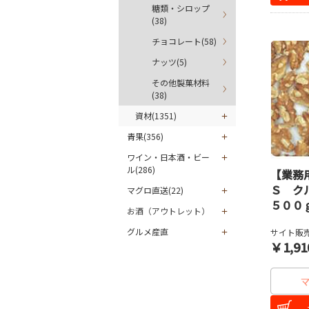
糖類・シロップ
(38)
チョコレート(58)
ナッツ(5)
その他製菓材料
(38)
資材(1351)
青果(356)
ワイン・日本酒・ビー
ル(286)
【業務
Ｓ ク
マグロ直送(22)
５００
お酒（アウトレット）
グルメ産直
サイト販売
￥1,91