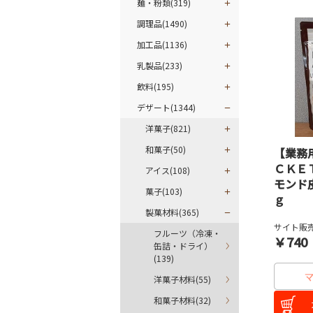
麺・粉類(319)
調理品(1490)
加工品(1136)
乳製品(233)
飲料(195)
デザート(1344)
洋菓子(821)
和菓子(50)
【業務
ＣＫＥ
アイス(108)
モンド
菓子(103)
ｇ
製菓材料(365)
サイト販売
フルーツ（冷凍・
￥740
缶詰・ドライ）
(139)
洋菓子材料(55)
和菓子材料(32)