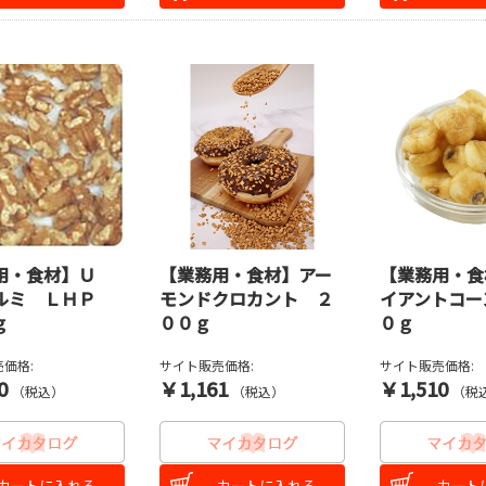
用・食材】Ｕ
【業務用・食材】アー
【業務用・食
ルミ ＬＨＰ
モンドクロカント ２
イアントコー
ｇ
００ｇ
０ｇ
価格:
サイト販売価格:
サイト販売価格:
0
￥1,161
￥1,510
（税込）
（税込）
（税
カートに入れる
カートに入れる
カート