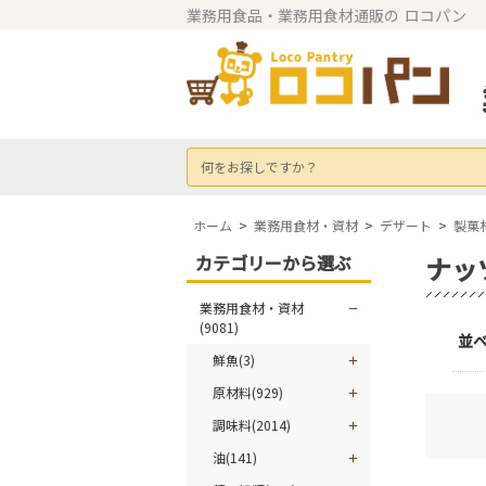
業務用食品・業務用食材通販の
ロコパン
何をお探しですか？
ホーム
>
業務用食材・資材
>
デザート
>
製菓
カテゴリーから選ぶ
ナッ
業務用食材・資材
(9081)
並
鮮魚(3)
原材料(929)
調味料(2014)
油(141)