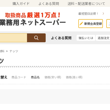
購入ガイド
よくある質問
送料・配送業者について
最短翌日出荷！
新規会員登録
よくある質問
後払いとは
追加注文
材料
>
ナッツ
ツ
べ替え
商品コード
商品名
価格(安い順)
価格(高い順)