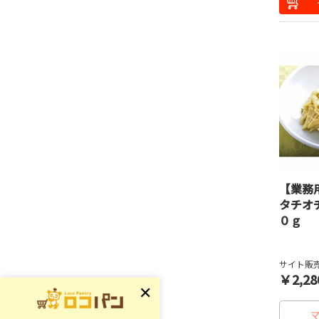
【業務
タチオ
０ｇ
サイト販売
￥2,28