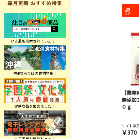
【業務
無添加
０ｇ
サイト販売
￥370