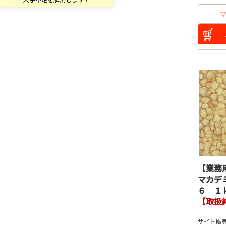
【業務
マカデ
６ １
【取扱
サイト販売