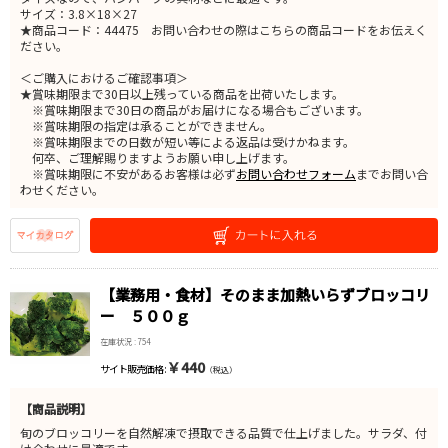
サイズ：3.8×18×27
★商品コード：44475 お問い合わせの際はこちらの商品コードをお伝えく
ださい。
＜ご購入におけるご確認事項＞
★賞味期限まで30日以上残っている商品を出荷いたします。
※賞味期限まで30日の商品がお届けになる場合もございます。
※賞味期限の指定は承ることができません。
※賞味期限までの日数が短い等による返品は受けかねます。
何卒、ご理解賜りますようお願い申し上げます。
※賞味期限に不安があるお客様は必ず
お問い合わせフォーム
までお問い合
わせください。
【業務用・食材】そのまま加熱いらずブロッコリ
ー ５００ｇ
在庫状況 : 754
￥440
サイト販売価格 :
（税込）
【商品説明】
旬のブロッコリーを自然解凍で摂取できる品質で仕上げました。サラダ、付