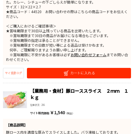
た。カレー、シチューの下ごしらえが簡単になります。
サイズ：32×22×2.7
★商品コード：44520 お問い合わせの際はこちらの商品コードをお伝えく
ださい。
＜ご購入におけるご確認事項＞
★賞味期限まで30日以上残っている商品を出荷いたします。
※賞味期限まで30日の商品がお届けになる場合もございます。
※賞味期限の指定は承ることができません。
※賞味期限までの日数が短い等による返品は受けかねます。
何卒、ご理解賜りますようお願い申し上げます。
※賞味期限に不安があるお客様は必ず
お問い合わせフォーム
までお問い合
わせください。
【業務用・食材】豚ローススライス ２ｍｍ １
ｋｇ
在庫状況 : 206
￥1,540
サイト販売価格 :
（税込）
【商品説明】
豚ロース肉を適度な厚みでスライスしました。バラ凍結しております。