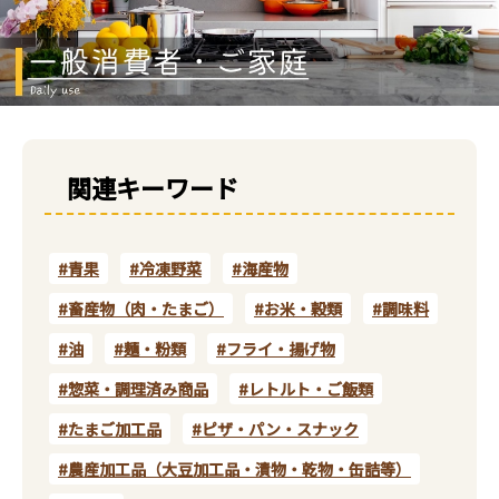
関連キーワード
#青果
#冷凍野菜
#海産物
#畜産物（肉・たまご）
#お米・穀類
#調味料
#油
#麺・粉類
#フライ・揚げ物
#惣菜・調理済み商品
#レトルト・ご飯類
#たまご加工品
#ピザ・パン・スナック
#農産加工品（大豆加工品・漬物・乾物・缶詰等）