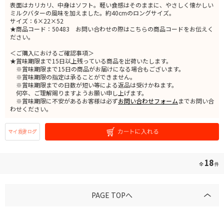
表面はカリカリ、中身はソフト。軽い食感はそのままに、やさしく懐かしい
ミルクバターの風味を加えました。約40cmのロングサイズ。
サイズ：6×22×52
★商品コード：50483 お問い合わせの際はこちらの商品コードをお伝えく
ださい。
＜ご購入におけるご確認事項＞
★賞味期限まで15日以上残っている商品を出荷いたします。
※賞味期限まで15日の商品がお届けになる場合もございます。
※賞味期限の指定は承ることができません。
※賞味期限までの日数が短い等による返品は受けかねます。
何卒、ご理解賜りますようお願い申し上げます。
※賞味期限に不安があるお客様は必ず
お問い合わせフォーム
までお問い合
わせください。
18
全
件
PAGE TOPへ