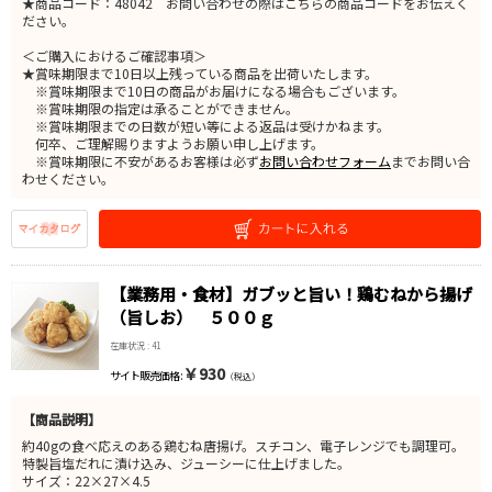
★商品コード：48042 お問い合わせの際はこちらの商品コードをお伝えく
ださい。
＜ご購入におけるご確認事項＞
★賞味期限まで10日以上残っている商品を出荷いたします。
※賞味期限まで10日の商品がお届けになる場合もございます。
※賞味期限の指定は承ることができません。
※賞味期限までの日数が短い等による返品は受けかねます。
何卒、ご理解賜りますようお願い申し上げます。
※賞味期限に不安があるお客様は必ず
お問い合わせフォーム
までお問い合
わせください。
【業務用・食材】ガブッと旨い！鶏むねから揚げ
（旨しお） ５００ｇ
在庫状況 : 41
￥930
サイト販売価格 :
（税込）
【商品説明】
約40gの食べ応えのある鶏むね唐揚げ。スチコン、電子レンジでも調理可。
特製旨塩だれに漬け込み、ジューシーに仕上げました。
サイズ：22×27×4.5