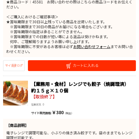
★商品コード：45581 お問い合わせの際はこちらの商品コードをお伝えく
ださい。
＜ご購入におけるご確認事項＞
★賞味期限まで30日以上残っている商品を出荷いたします。
※賞味期限まで30日の商品がお届けになる場合もございます。
※賞味期限の指定は承ることができません。
※賞味期限までの日数が短い等による返品は受けかねます。
何卒、ご理解賜りますようお願い申し上げます。
※賞味期限に不安があるお客様は必ず
お問い合わせフォーム
までお問い合
わせください。
【業務用・食材】レンジでも餃子（焼調理済）
約１５ｇ×１０個
【取扱終了】
在庫状況 : 0
￥380
サイト販売価格 :
（税込）
【商品説明】
電子レンジで調理可能な、小ぶりの焼き済み餃子です。袋のままでもレンジ
調理が可能です。