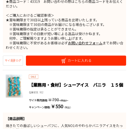
★商品コード：43319 お問い合わせの際はこちらの商品コードをお伝えく
ださい。
＜ご購入におけるご確認事項＞
★賞味期限まで30日以上残っている商品を出荷いたします。
※賞味期限まで30日の商品がお届けになる場合もございます。
※賞味期限の指定は承ることができません。
※賞味期限までの日数が短い等による返品は受けかねます。
何卒、ご理解賜りますようお願い申し上げます。
※賞味期限に不安があるお客様は必ず
お問い合わせフォーム
までお問い合
わせください。
【業務用・食材】シューアイス バニラ １５個
在庫状況 : 912
サイト販売
￥790
サイト販売価格 :
（税込）
価格より
30%OFF
￥550
キャンペーン価格 :
（税込）
【商品説明】
焼きたての香ばしいシューパフに、人気NO1のやわらかバニラアイスをたっ