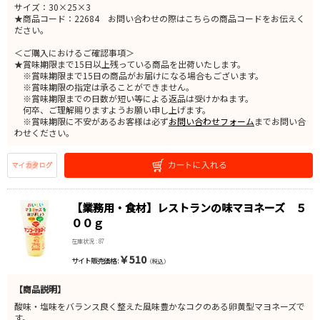
サイズ：30×25×3
★商品コード：22684 お問い合わせの際はこちらの商品コードをお伝えく
ださい。
＜ご購入におけるご確認事項＞
★賞味期限まで15日以上残っている商品を出荷いたします。
※賞味期限まで15日の商品がお届けになる場合もございます。
※賞味期限の指定は承ることができません。
※賞味期限までの日数が短い等による返品は受けかねます。
何卒、ご理解賜りますようお願い申し上げます。
※賞味期限に不安があるお客様は必ず
お問い合わせフォーム
までお問い合
わせください。
【業務用・食材】レストランの味マヨネーズ ５
００ｇ
在庫状況 : 87
￥510
サイト販売価格 :
（税込）
【商品説明】
酸味・塩味をバランス良く整えた風味豊かなコクのある卵黄型マヨネーズで
す。