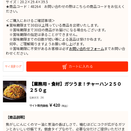
サイズ：20.2×29.4×39.5
★商品コード：48264 お問い合わせの際はこちらの商品コードをお伝えく
ださい。
＜ご購入におけるご確認事項＞
★賞味期限まで30日以上残っている商品を出荷いたします。
※賞味期限まで30日の商品がお届けになる場合もございます。
※賞味期限の指定は承ることができません。
※賞味期限までの日数が短い等による返品は受けかねます。
何卒、ご理解賜りますようお願い申し上げます。
※賞味期限に不安があるお客様は必ず
お問い合わせフォーム
までお問い合
わせください。
【業務用・食材】ガツうま！チャーハン２５０
２５０ｇ
在庫状況 : 296
￥420
サイト販売価格 :
（税込）
【商品説明】
焦がしにんにくのマー油と葱油の香ばしさで、噛むほどにコクが広がるガツ
ンとおいしい炒飯です。個食タイプなので、必要な分だけご提供いただけま