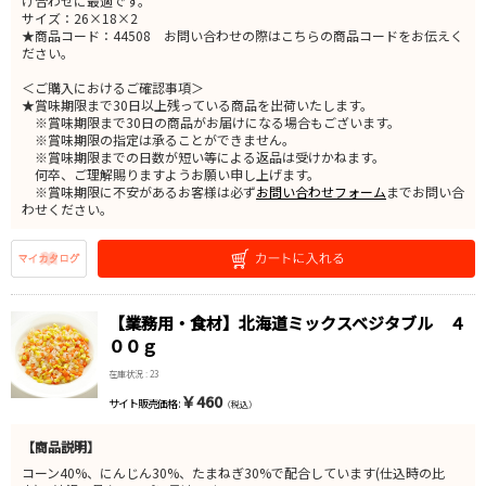
け合わせに最適です。
サイズ：26×18×2
★商品コード：44508 お問い合わせの際はこちらの商品コードをお伝えく
ださい。
＜ご購入におけるご確認事項＞
★賞味期限まで30日以上残っている商品を出荷いたします。
※賞味期限まで30日の商品がお届けになる場合もございます。
※賞味期限の指定は承ることができません。
※賞味期限までの日数が短い等による返品は受けかねます。
何卒、ご理解賜りますようお願い申し上げます。
※賞味期限に不安があるお客様は必ず
お問い合わせフォーム
までお問い合
わせください。
【業務用・食材】北海道ミックスベジタブル ４
００ｇ
在庫状況 : 23
￥460
サイト販売価格 :
（税込）
【商品説明】
コーン40%、にんじん30%、たまねぎ30%で配合しています(仕込時の比