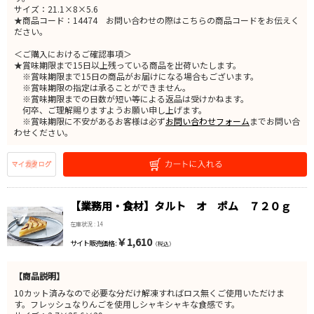
サイズ：21.1×8×5.6
★商品コード：14474 お問い合わせの際はこちらの商品コードをお伝えく
ださい。
＜ご購入におけるご確認事項＞
★賞味期限まで15日以上残っている商品を出荷いたします。
※賞味期限まで15日の商品がお届けになる場合もございます。
※賞味期限の指定は承ることができません。
※賞味期限までの日数が短い等による返品は受けかねます。
何卒、ご理解賜りますようお願い申し上げます。
※賞味期限に不安があるお客様は必ず
お問い合わせフォーム
までお問い合
わせください。
【業務用・食材】タルト オ ポム ７２０ｇ
在庫状況 : 14
￥1,610
サイト販売価格 :
（税込）
【商品説明】
10カット済みなので必要な分だけ解凍すればロス無くご使用いただけま
す。フレッシュなりんごを使用しシャキシャキな食感です。