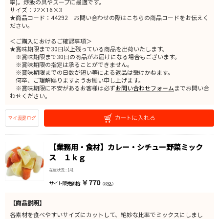
率)。炒飯の具やスープに最適です。
サイズ：22×16×3
★商品コード：44292 お問い合わせの際はこちらの商品コードをお伝えく
ださい。
＜ご購入におけるご確認事項＞
★賞味期限まで30日以上残っている商品を出荷いたします。
※賞味期限まで30日の商品がお届けになる場合もございます。
※賞味期限の指定は承ることができません。
※賞味期限までの日数が短い等による返品は受けかねます。
何卒、ご理解賜りますようお願い申し上げます。
※賞味期限に不安があるお客様は必ず
お問い合わせフォーム
までお問い合
わせください。
【業務用・食材】カレー・シチュー野菜ミック
ス １ｋｇ
在庫状況 : 141
￥770
サイト販売価格 :
（税込）
【商品説明】
各素材を食べやすいサイズにカットして、絶妙な比率でミックスにしまし