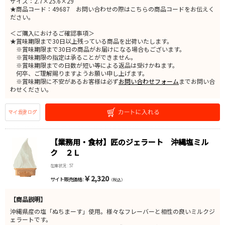
サイズ：2.7×25.6×29
★商品コード：49687 お問い合わせの際はこちらの商品コードをお伝えく
ださい。
＜ご購入におけるご確認事項＞
★賞味期限まで30日以上残っている商品を出荷いたします。
※賞味期限まで30日の商品がお届けになる場合もございます。
※賞味期限の指定は承ることができません。
※賞味期限までの日数が短い等による返品は受けかねます。
何卒、ご理解賜りますようお願い申し上げます。
※賞味期限に不安があるお客様は必ず
お問い合わせフォーム
までお問い合
わせください。
【業務用・食材】匠のジェラート 沖縄塩ミル
ク ２Ｌ
在庫状況 : 57
￥2,320
サイト販売価格 :
（税込）
【商品説明】
沖縄県産の塩「ぬちまーす」使用。様々なフレーバーと相性の良いミルクジ
ェラートです。