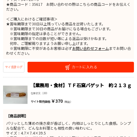
★商品コード：35617 お問い合わせの際はこちらの商品コードをお伝えく
ださい。
＜ご購入におけるご確認事項＞
★賞味期限まで30日以上残っている商品を出荷いたします。
※賞味期限まで30日の商品がお届けになる場合もございます。
※賞味期限の指定は承ることができません。
※賞味期限までの日数が短い等による返品は受けかねます。
何卒、ご理解賜りますようお願い申し上げます。
※賞味期限に不安があるお客様は必ず
お問い合わせフォーム
までお問い合
わせください。
【業務用・食材】ＴＦ石窯バゲット 約２１３ｇ
在庫状況 : 1300
￥370
サイト販売価格 :
（税込）
【商品説明】
パリッとした薄めの焼き皮が香ばしく、内相はしっとりとした食感。シンプ
ルな配合で、どんなお料理とも相性の良い味わいに。
サイズ：4.7×7.4×39.5