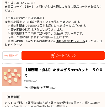
サイズ：36.4×20.3×4
★商品コード：13949 お問い合わせの際はこちらの商品コードをお伝えく
ださい。
＜ご購入におけるご確認事項＞
★賞味期限まで30日以上残っている商品を出荷いたします。
※賞味期限まで30日の商品がお届けになる場合もございます。
※賞味期限の指定は承ることができません。
※賞味期限までの日数が短い等による返品は受けかねます。
何卒、ご理解賜りますようお願い申し上げます。
※賞味期限に不安があるお客様は必ず
お問い合わせフォーム
までお問い合
わせください。
【業務用・食材】たまねぎ５ｍｍカット ５００
ｇ
在庫状況 : 3967
￥330
サイト販売価格 :
（税込）
【商品説明】
カットの手間、不要部分の除去が不要で大変便利な商品です。極小の5mm
ダイスなので、ハンバーグの具材などに最適です。