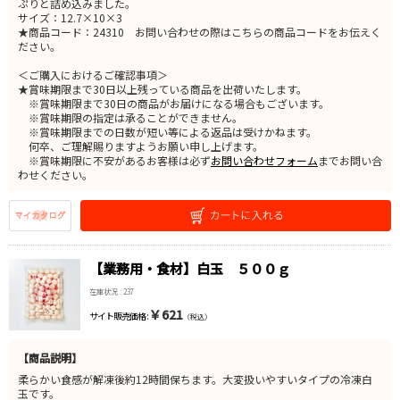
ぷりと詰め込みました。
サイズ：12.7×10×3
★商品コード：24310 お問い合わせの際はこちらの商品コードをお伝えく
ださい。
＜ご購入におけるご確認事項＞
★賞味期限まで30日以上残っている商品を出荷いたします。
※賞味期限まで30日の商品がお届けになる場合もございます。
※賞味期限の指定は承ることができません。
※賞味期限までの日数が短い等による返品は受けかねます。
何卒、ご理解賜りますようお願い申し上げます。
※賞味期限に不安があるお客様は必ず
お問い合わせフォーム
までお問い合
わせください。
【業務用・食材】白玉 ５００ｇ
在庫状況 : 237
￥621
サイト販売価格 :
（税込）
【商品説明】
柔らかい食感が解凍後約12時間保ちます。大変扱いやすいタイプの冷凍白
玉です。