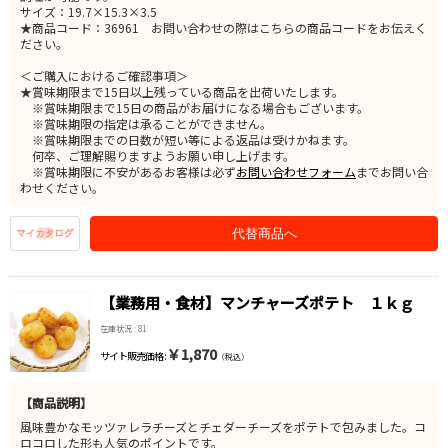
サイズ：19.7×15.3×3.5
★商品コード：36961 お問い合わせの際はこちらの商品コードをお伝えく
ださい。
＜ご購入におけるご確認事項＞
★賞味期限まで15日以上残っている商品を出荷いたします。
※賞味期限まで15日の商品がお届けになる場合もございます。
※賞味期限の指定は承ることができません。
※賞味期限までの日数が短い等による返品は受けかねます。
何卒、ご理解賜りますようお願い申し上げます。
※賞味期限に不安があるお客様は必ず
お問い合わせフォーム
までお問い合
わせください。
代替商品へ
【業務用・食材】マンチャーズポテト １ｋｇ
在庫状況 : 81
￥1,870
サイト販売価格 :
（税込）
【商品説明】
風味豊かなモッツァレラチーズとチェダーチーズをポテトで包みました。コ
ロコロした形も人気のポイントです。