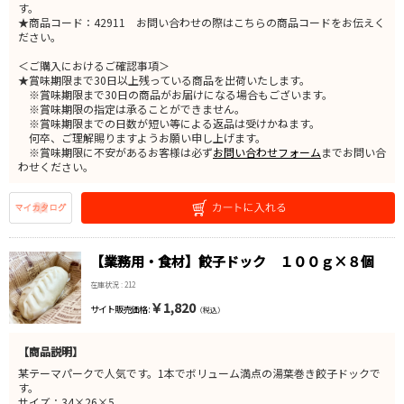
す。
★商品コード：42911 お問い合わせの際はこちらの商品コードをお伝えく
ださい。
＜ご購入におけるご確認事項＞
★賞味期限まで30日以上残っている商品を出荷いたします。
※賞味期限まで30日の商品がお届けになる場合もございます。
※賞味期限の指定は承ることができません。
※賞味期限までの日数が短い等による返品は受けかねます。
何卒、ご理解賜りますようお願い申し上げます。
※賞味期限に不安があるお客様は必ず
お問い合わせフォーム
までお問い合
わせください。
【業務用・食材】餃子ドック １００ｇ×８個
在庫状況 : 212
￥1,820
サイト販売価格 :
（税込）
【商品説明】
某テーマパークで人気です。1本でボリューム満点の湯葉巻き餃子ドックで
す。
サイズ：34×26×5