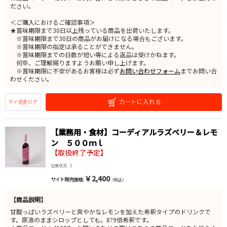
ださい。
＜ご購入におけるご確認事項＞
★賞味期限まで30日以上残っている商品を出荷いたします。
※賞味期限まで30日の商品がお届けになる場合もございます。
※賞味期限の指定は承ることができません。
※賞味期限までの日数が短い等による返品は受けかねます。
何卒、ご理解賜りますようお願い申し上げます。
※賞味期限に不安があるお客様は必ず
お問い合わせフォーム
までお問い合
わせください。
【業務用・食材】コーディアルラズベリー＆レモ
ン ５００ｍｌ
【取扱終了予定】
在庫状況 : 1
￥2,400
サイト販売価格 :
（税込）
【商品説明】
甘酸っぱいラズベリーと爽やかなレモンを加えた希釈タイプのドリンクで
す。原液のままシロップとしても。8?9倍希釈です。