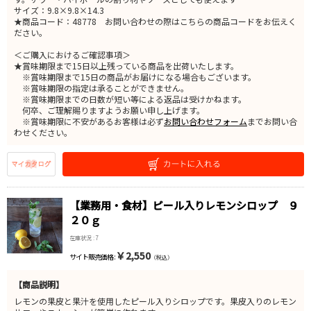
サイズ：9.8×9.8×14.3
★商品コード：48778 お問い合わせの際はこちらの商品コードをお伝えく
ださい。
＜ご購入におけるご確認事項＞
★賞味期限まで15日以上残っている商品を出荷いたします。
※賞味期限まで15日の商品がお届けになる場合もございます。
※賞味期限の指定は承ることができません。
※賞味期限までの日数が短い等による返品は受けかねます。
何卒、ご理解賜りますようお願い申し上げます。
※賞味期限に不安があるお客様は必ず
お問い合わせフォーム
までお問い合
わせください。
【業務用・食材】ピール入りレモンシロップ ９
２０ｇ
在庫状況 : 7
￥2,550
サイト販売価格 :
（税込）
【商品説明】
レモンの果皮と果汁を使用したピール入りシロップです。果皮入りのレモン