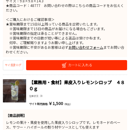
サイズ：9.8×9.8×14.3
★商品コード：48777 お問い合わせの際はこちらの商品コードをお伝えく
ださい。
＜ご購入におけるご確認事項＞
★賞味期限まで15日以上残っている商品を出荷いたします。
※賞味期限まで15日の商品がお届けになる場合もございます。
※賞味期限の指定は承ることができません。
※賞味期限までの日数が短い等による返品は受けかねます。
何卒、ご理解賜りますようお願い申し上げます。
※賞味期限に不安があるお客様は必ず
お問い合わせフォーム
までお問い合
わせください。
【業務用・食材】果皮入りレモンシロップ ４８
０ｇ
在庫状況 : 39
￥1,500
サイト販売価格 :
（税込）
【商品説明】
レモンの果汁・果皮を使用した果皮入りシロップです。レモネードのベー
ス、サワー・ハイボールの割り材やソースとしても使えます