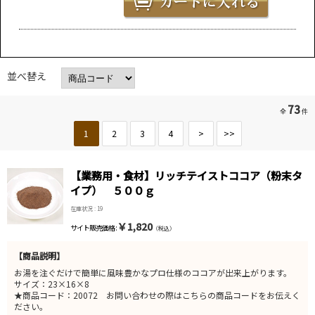
並べ替え
73
全
件
1
2
3
4
>
>>
【業務用・食材】リッチテイストココア（粉末タ
イプ） ５００ｇ
在庫状況 : 19
￥1,820
サイト販売価格 :
（税込）
【商品説明】
お湯を注ぐだけで簡単に風味豊かなプロ仕様のココアが出来上がります。
サイズ：23×16×8
★商品コード：20072 お問い合わせの際はこちらの商品コードをお伝えく
ださい。