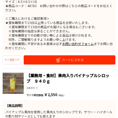
サイズ：6.5×6.5×18
★商品コード：48783 お問い合わせの際はこちらの商品コードをお伝えく
ださい。
＜ご購入におけるご確認事項＞
★賞味期限まで15日以上残っている商品を出荷いたします。
※賞味期限まで15日の商品がお届けになる場合もございます。
※賞味期限の指定は承ることができません。
※賞味期限までの日数が短い等による返品は受けかねます。
何卒、ご理解賜りますようお願い申し上げます。
※賞味期限に不安があるお客様は必ず
お問い合わせフォーム
までお問い合
わせください。
【業務用・食材】果肉入りパイナップルシロッ
プ ９４０ｇ
在庫状況 : 8
￥2,550
サイト販売価格 :
（税込）
【商品説明】
パイナップル果肉を使用した果肉入りのシロップです。サワー・ハイボール
の割り材やソースとしても使えます