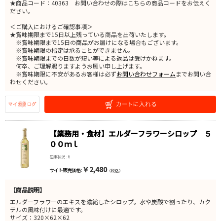
★商品コード：40363 お問い合わせの際はこちらの商品コードをお伝えく
ださい。
＜ご購入におけるご確認事項＞
★賞味期限まで15日以上残っている商品を出荷いたします。
※賞味期限まで15日の商品がお届けになる場合もございます。
※賞味期限の指定は承ることができません。
※賞味期限までの日数が短い等による返品は受けかねます。
何卒、ご理解賜りますようお願い申し上げます。
※賞味期限に不安があるお客様は必ず
お問い合わせフォーム
までお問い合
わせください。
【業務用・食材】エルダーフラワーシロップ ５
００ｍｌ
在庫状況 : 6
￥2,480
サイト販売価格 :
（税込）
【商品説明】
エルダーフラワーのエキスを濃縮したシロップ。水や炭酸で割ったり、カク
テルの風味付けに最適です。
サイズ：320×62×62