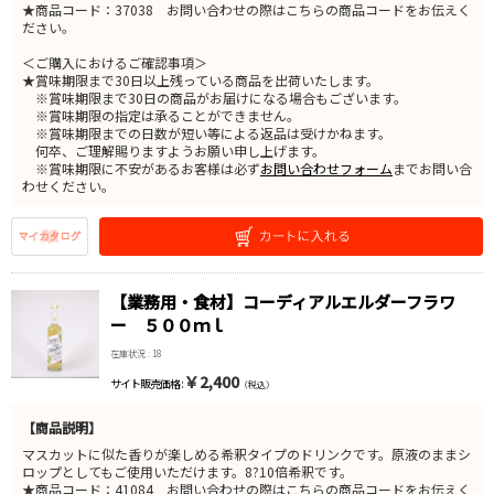
★商品コード：37038 お問い合わせの際はこちらの商品コードをお伝えく
ださい。
＜ご購入におけるご確認事項＞
★賞味期限まで30日以上残っている商品を出荷いたします。
※賞味期限まで30日の商品がお届けになる場合もございます。
※賞味期限の指定は承ることができません。
※賞味期限までの日数が短い等による返品は受けかねます。
何卒、ご理解賜りますようお願い申し上げます。
※賞味期限に不安があるお客様は必ず
お問い合わせフォーム
までお問い合
わせください。
【業務用・食材】コーディアルエルダーフラワ
ー ５００ｍｌ
在庫状況 : 18
￥2,400
サイト販売価格 :
（税込）
【商品説明】
マスカットに似た香りが楽しめる希釈タイプのドリンクです。原液のままシ
ロップとしてもご使用いただけます。8?10倍希釈です。
★商品コード：41084 お問い合わせの際はこちらの商品コードをお伝えく