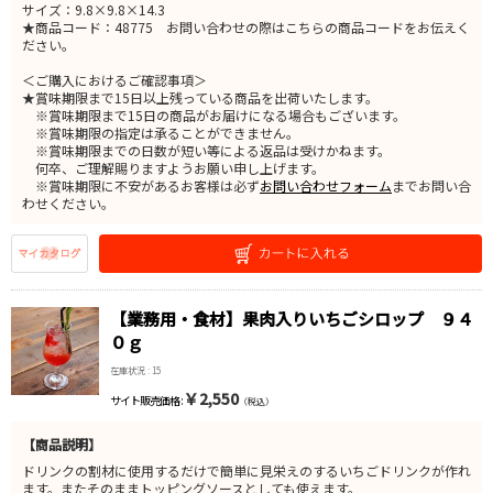
サイズ：9.8×9.8×14.3
★商品コード：48775 お問い合わせの際はこちらの商品コードをお伝えく
ださい。
＜ご購入におけるご確認事項＞
★賞味期限まで15日以上残っている商品を出荷いたします。
※賞味期限まで15日の商品がお届けになる場合もございます。
※賞味期限の指定は承ることができません。
※賞味期限までの日数が短い等による返品は受けかねます。
何卒、ご理解賜りますようお願い申し上げます。
※賞味期限に不安があるお客様は必ず
お問い合わせフォーム
までお問い合
わせください。
【業務用・食材】果肉入りいちごシロップ ９４
０ｇ
在庫状況 : 15
￥2,550
サイト販売価格 :
（税込）
【商品説明】
ドリンクの割材に使用するだけで簡単に見栄えのするいちごドリンクが作れ
ます。またそのままトッピングソースとしても使えます。