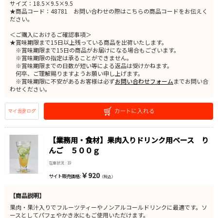
サイズ：18.5×9.5×9.5
★商品コード：48781 お問い合わせの際はこちらの商品コードをお伝えく
ださい。
＜ご購入におけるご確認事項＞
★賞味期限まで15日以上残っている商品を出荷いたします。
※賞味期限まで15日の商品がお届けになる場合もございます。
※賞味期限の指定は承ることができません。
※賞味期限までの日数が短い等による返品は受けかねます。
何卒、ご理解賜りますようお願い申し上げます。
※賞味期限に不安があるお客様は必ず
お問い合わせフォーム
までお問い合
わせください。
【業務用・食材】果肉入りドリンク用ベース り
んご ５００ｇ
在庫状況 : 19
￥920
サイト販売価格 :
（税込）
【商品説明】
果肉・果汁入りでフルーツティーやノンアルコールドリンクに最適です。ソ
ースとしてパフェやかき氷にもご使用いただけます。