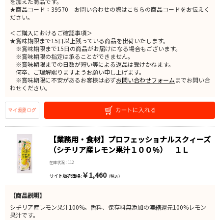
を加えた商品です。
★商品コード：39570 お問い合わせの際はこちらの商品コードをお伝えく
ださい。
＜ご購入におけるご確認事項＞
★賞味期限まで15日以上残っている商品を出荷いたします。
※賞味期限まで15日の商品がお届けになる場合もございます。
※賞味期限の指定は承ることができません。
※賞味期限までの日数が短い等による返品は受けかねます。
何卒、ご理解賜りますようお願い申し上げます。
※賞味期限に不安があるお客様は必ず
お問い合わせフォーム
までお問い合
わせください。
【業務用・食材】プロフェッショナルスクィーズ
（シチリア産レモン果汁１００％） １Ｌ
在庫状況 : 112
￥1,460
サイト販売価格 :
（税込）
【商品説明】
シチリア産レモン果汁100%。香料、保存料無添加の濃縮還元100%レモン
果汁です。