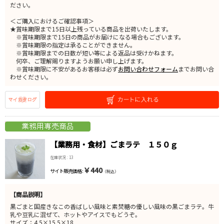
ださい。
＜ご購入におけるご確認事項＞
★賞味期限まで15日以上残っている商品を出荷いたします。
※賞味期限まで15日の商品がお届けになる場合もございます。
※賞味期限の指定は承ることができません。
※賞味期限までの日数が短い等による返品は受けかねます。
何卒、ご理解賜りますようお願い申し上げます。
※賞味期限に不安があるお客様は必ず
お問い合わせフォーム
までお問い合
わせください。
【業務用・食材】ごまラテ １５０ｇ
在庫状況 : 13
￥440
サイト販売価格 :
（税込）
【商品説明】
黒ごまと国産きなこの香ばしい風味と素焚糖の優しい風味の黒ごまラテ。牛
乳や豆乳に混ぜて、ホットやアイスでもどうぞ。
サイズ：4.5×15.5×18