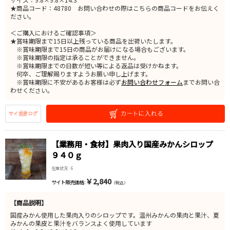
★商品コード：48780 お問い合わせの際はこちらの商品コードをお伝えく
ださい。
＜ご購入におけるご確認事項＞
★賞味期限まで15日以上残っている商品を出荷いたします。
※賞味期限まで15日の商品がお届けになる場合もございます。
※賞味期限の指定は承ることができません。
※賞味期限までの日数が短い等による返品は受けかねます。
何卒、ご理解賜りますようお願い申し上げます。
※賞味期限に不安があるお客様は必ず
お問い合わせフォーム
までお問い合
わせください。
【業務用・食材】果肉入り国産みかんシロップ
９４０ｇ
在庫状況 : 6
￥2,840
サイト販売価格 :
（税込）
【商品説明】
国産みかん使用した果肉入りのシロップです。温州みかんの果肉と果汁、夏
みかんの果皮と果汁をバランスよく使用しています