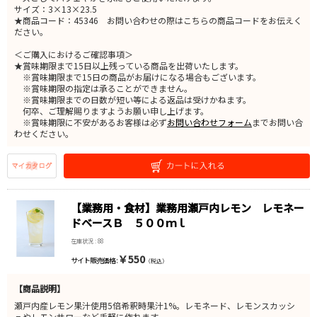
サイズ：3×13×23.5
★商品コード：45346 お問い合わせの際はこちらの商品コードをお伝えく
ださい。
＜ご購入におけるご確認事項＞
★賞味期限まで15日以上残っている商品を出荷いたします。
※賞味期限まで15日の商品がお届けになる場合もございます。
※賞味期限の指定は承ることができません。
※賞味期限までの日数が短い等による返品は受けかねます。
何卒、ご理解賜りますようお願い申し上げます。
※賞味期限に不安があるお客様は必ず
お問い合わせフォーム
までお問い合
わせください。
【業務用・食材】業務用瀬戸内レモン レモネー
ドベースＢ ５００ｍｌ
在庫状況 : 88
￥550
サイト販売価格 :
（税込）
【商品説明】
瀬戸内産レモン果汁使用5倍希釈時果汁1%。レモネード、レモンスカッシ
ュやレモンサワーなど手軽に作れます。