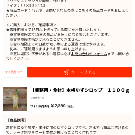
サワーやスカッシュが簡単に作れます
サイズ：9.8×9.8×14.3
★商品コード：48779 お問い合わせの際はこちらの商品コードをお伝えく
ださい。
＜ご購入におけるご確認事項＞
★賞味期限まで15日以上残っている商品を出荷いたします。
※賞味期限まで15日の商品がお届けになる場合もございます。
※賞味期限の指定は承ることができません。
※賞味期限までの日数が短い等による返品は受けかねます。
何卒、ご理解賜りますようお願い申し上げます。
※賞味期限に不安があるお客様は必ず
お問い合わせフォーム
までお問い合
わせください。
【業務用・食材】本格ゆずシロップ １１００ｇ
在庫状況 : 17
￥2,550
サイト販売価格 :
（税込）
【商品説明】
高知県産ゆず果皮・果汁使用のゆずシロップです。冷水でも簡単に溶けるの
で、ソーダ割やサワーも炭酸が抜けることなく作れます