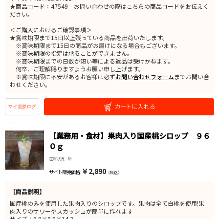
★商品コード：47549 お問い合わせの際はこちらの商品コードをお伝えく
ださい。
＜ご購入におけるご確認事項＞
★賞味期限まで15日以上残っている商品を出荷いたします。
※賞味期限まで15日の商品がお届けになる場合もございます。
※賞味期限の指定は承ることができません。
※賞味期限までの日数が短い等による返品は受けかねます。
何卒、ご理解賜りますようお願い申し上げます。
※賞味期限に不安があるお客様は必ず
お問い合わせフォーム
までお問い合
わせください。
【業務用・食材】果肉入り国産桃シロップ ９６
０ｇ
在庫状況 : 18
￥2,890
サイト販売価格 :
（税込）
【商品説明】
国産桃のみを使用した果肉入りのシロップです。果肉は全て白桃を使用!果
肉入りのサワーやスカッシュが簡単に作れます
サイズ：9.8×9.8×14.3