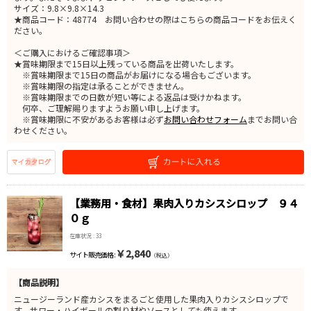
サイズ：9.8×9.8×14.3
★商品コード：48774 お問い合わせの際はこちらの商品コードをお伝えく
ださい。
＜ご購入におけるご確認事項＞
★賞味期限まで15日以上残っている商品を出荷いたします。
※賞味期限まで15日の商品がお届けになる場合もございます。
※賞味期限の指定は承ることができません。
※賞味期限までの日数が短い等による返品は受けかねます。
何卒、ご理解賜りますようお願い申し上げます。
※賞味期限に不安があるお客様は必ず
お問い合わせフォーム
までお問い合
わせください。
【業務用・食材】果肉入りカシスシロップ ９４
０ｇ
在庫状況 : 33
￥2,840
サイト販売価格 :
（税込）
【商品説明】
ニュージーランド産カシスをまるごと使用した果肉入りカシスシロップで
す。サワー・ハイボールの割り材やソースとしても使えます