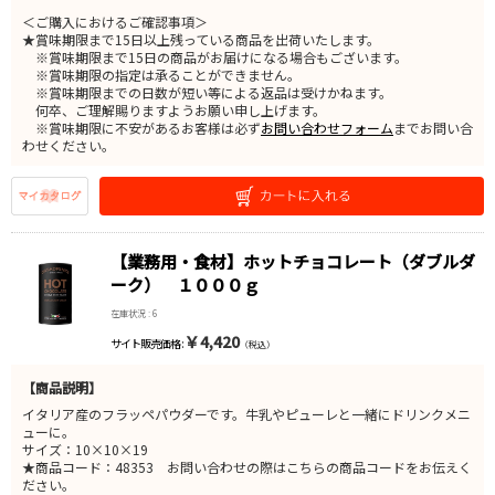
＜ご購入におけるご確認事項＞
★賞味期限まで15日以上残っている商品を出荷いたします。
※賞味期限まで15日の商品がお届けになる場合もございます。
※賞味期限の指定は承ることができません。
※賞味期限までの日数が短い等による返品は受けかねます。
何卒、ご理解賜りますようお願い申し上げます。
※賞味期限に不安があるお客様は必ず
お問い合わせフォーム
までお問い合
わせください。
【業務用・食材】ホットチョコレート（ダブルダ
ーク） １０００ｇ
在庫状況 : 6
￥4,420
サイト販売価格 :
（税込）
【商品説明】
イタリア産のフラッペパウダーです。牛乳やピューレと一緒にドリンクメニ
ューに。
サイズ：10×10×19
★商品コード：48353 お問い合わせの際はこちらの商品コードをお伝えく
ださい。