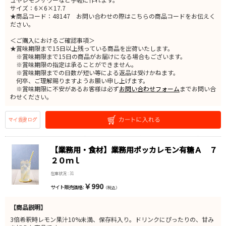
サイズ：6×6×17.7
★商品コード：48147 お問い合わせの際はこちらの商品コードをお伝えく
ださい。
＜ご購入におけるご確認事項＞
★賞味期限まで15日以上残っている商品を出荷いたします。
※賞味期限まで15日の商品がお届けになる場合もございます。
※賞味期限の指定は承ることができません。
※賞味期限までの日数が短い等による返品は受けかねます。
何卒、ご理解賜りますようお願い申し上げます。
※賞味期限に不安があるお客様は必ず
お問い合わせフォーム
までお問い合
わせください。
【業務用・食材】業務用ポッカレモン有糖Ａ ７
２０ｍｌ
在庫状況 : 31
￥990
サイト販売価格 :
（税込）
【商品説明】
3倍希釈時レモン果汁10%未満、保存料入り。ドリンクにぴったりの、甘み