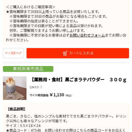
＜ご購入におけるご確認事項＞
★賞味期限まで30日以上残っている商品を出荷いたします。
※賞味期限まで30日の商品がお届けになる場合もございます。
※賞味期限の指定は承ることができません。
※賞味期限までの日数が短い等による返品は受けかねます。
何卒、ご理解賜りますようお願い申し上げます。
※賞味期限に不安があるお客様は必ず
お問い合わせフォーム
までお問い合
わせください。
【業務用・食材】黒ごまラテパウダー ３００ｇ
在庫状況 : 5
￥1,130
サイト販売価格 :
（税込）
【商品説明】
黒ごま、きなこ、塩のシンプルな素材でできた黒ごまラテパウダー。ドリン
ク以外にも様々なアレンジが可能です。
サイズ：5.5×18×24
★商品コード：47548 お問い合わせの際はこちらの商品コードをお伝えく