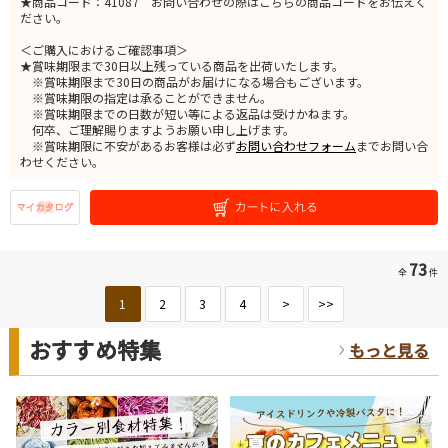
★商品コード：41087 お問い合わせの際はこちらの商品コードをお伝えく
ださい。
＜ご購入におけるご確認事項＞
★賞味期限まで30日以上残っている商品を出荷いたします。
※賞味期限まで30日の商品がお届けになる場合もございます。
※賞味期限の指定は承ることができません。
※賞味期限までの日数が短い等による返品は受けかねます。
何卒、ご理解賜りますようお願い申し上げます。
※賞味期限に不安があるお客様は必ず
お問い合わせフォーム
までお問い合
わせください。
73
全
件
1
2
3
4
>
>>
おすすめ特集
もっと見る