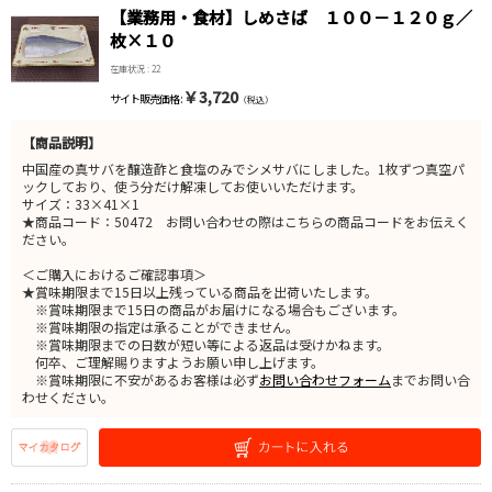
【業務用・食材】しめさば １００－１２０ｇ／
枚×１０
在庫状況 : 22
￥3,720
サイト販売価格 :
（税込）
【商品説明】
中国産の真サバを醸造酢と食塩のみでシメサバにしました。1枚ずつ真空パ
ックしており、使う分だけ解凍してお使いいただけます。
サイズ：33×41×1
★商品コード：50472 お問い合わせの際はこちらの商品コードをお伝えく
ださい。
＜ご購入におけるご確認事項＞
★賞味期限まで15日以上残っている商品を出荷いたします。
※賞味期限まで15日の商品がお届けになる場合もございます。
※賞味期限の指定は承ることができません。
※賞味期限までの日数が短い等による返品は受けかねます。
何卒、ご理解賜りますようお願い申し上げます。
※賞味期限に不安があるお客様は必ず
お問い合わせフォーム
までお問い合
わせください。