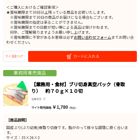
＜ご購入におけるご確認事項＞
★賞味期限まで30日以上残っている商品を出荷いたします。
※賞味期限まで30日の商品がお届けになる場合もございます。
※賞味期限の指定は承ることができません。
※賞味期限までの日数が短い等による返品は受けかねます。
何卒、ご理解賜りますようお願い申し上げます。
※賞味期限に不安があるお客様は必ず
お問い合わせフォーム
までお問い合
わせください。
【業務用・食材】ブリ切身真空パック（骨取
り） 約７０ｇ×１０切
在庫状況 : 17
￥1,780
サイト販売価格 :
（税込）
【商品説明】
国産ぶり(ぶり幼魚)骨取り切身です。脂がのって様々な調理に良く合いま
す。
サイズ：35×26×3