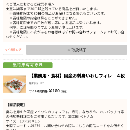
＜ご購入におけるご確認事項＞
★賞味期限まで30日以上残っている商品を出荷いたします。
※賞味期限まで30日の商品がお届けになる場合もございます。
※賞味期限の指定は承ることができません。
※賞味期限までの日数が短い等による返品は受けかねます。
何卒、ご理解賜りますようお願い申し上げます。
※賞味期限に不安があるお客様は必ず
お問い合わせフォーム
までお問い合
わせください。
× 取扱終了
【業務用・食材】国産お刺身いわしフィレ ４枚
在庫状況 : 202
￥180
サイト販売価格 :
（税込）
【商品説明】
臭みを抑えた国産マイワシのフィレです。寿司、なめろう、カルパッチョ等
の他加熱料理にもご使用いただけます。加工国:ベトナム
サイズ：19×20×1.5
★商品コード：49279 お問い合わせの際はこちらの商品コードをお伝えく