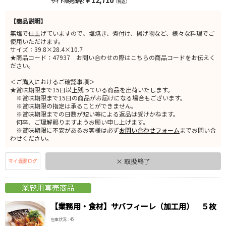
￥12,710
サイト販売価格 :
（税込）
【商品説明】
無塩で仕上げていますので、塩焼き、煮付け、揚げ物など、様々な料理でご
使用いただけます。
サイズ：39.8×28.4×10.7
★商品コード：47937 お問い合わせの際はこちらの商品コードをお伝えく
ださい。
＜ご購入におけるご確認事項＞
★賞味期限まで15日以上残っている商品を出荷いたします。
※賞味期限まで15日の商品がお届けになる場合もございます。
※賞味期限の指定は承ることができません。
※賞味期限までの日数が短い等による返品は受けかねます。
何卒、ご理解賜りますようお願い申し上げます。
※賞味期限に不安があるお客様は必ず
お問い合わせフォーム
までお問い合
わせください。
× 取扱終了
【業務用・食材】サバフィーレ（加工用） ５枚
在庫状況 : 45