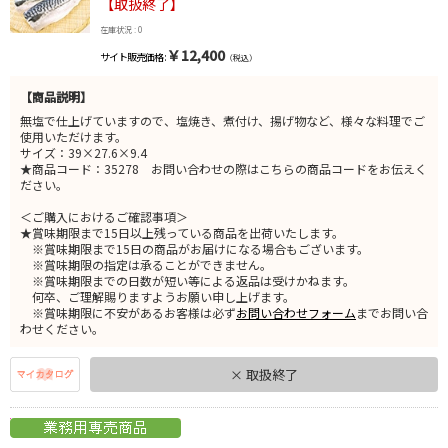
【取扱終了】
在庫状況 : 0
￥12,400
サイト販売価格 :
（税込）
【商品説明】
無塩で仕上げていますので、塩焼き、煮付け、揚げ物など、様々な料理でご
使用いただけます。
サイズ：39×27.6×9.4
★商品コード：35278 お問い合わせの際はこちらの商品コードをお伝えく
ださい。
＜ご購入におけるご確認事項＞
★賞味期限まで15日以上残っている商品を出荷いたします。
※賞味期限まで15日の商品がお届けになる場合もございます。
※賞味期限の指定は承ることができません。
※賞味期限までの日数が短い等による返品は受けかねます。
何卒、ご理解賜りますようお願い申し上げます。
※賞味期限に不安があるお客様は必ず
お問い合わせフォーム
までお問い合
わせください。
× 取扱終了