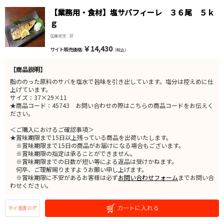
【業務用・食材】塩サバフィーレ ３６尾 ５ｋ
ｇ
在庫状況 : 18
￥14,430
サイト販売価格 :
（税込）
【商品説明】
脂ののった原料のサバを塩水で旨味を引き出しています。塩分は控えめに仕
上げています。
サイズ：37×29×11
★商品コード：45743 お問い合わせの際はこちらの商品コードをお伝えく
ださい。
＜ご購入におけるご確認事項＞
★賞味期限まで15日以上残っている商品を出荷いたします。
※賞味期限まで15日の商品がお届けになる場合もございます。
※賞味期限の指定は承ることができません。
※賞味期限までの日数が短い等による返品は受けかねます。
何卒、ご理解賜りますようお願い申し上げます。
※賞味期限に不安があるお客様は必ず
お問い合わせフォーム
までお問い合
わせください。