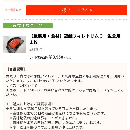
【業務用・食材】銀鮭フィレトリムＣ 生食用
１枚
在庫状況 : 10
￥3,950
サイト販売価格 :
（税込）
【商品説明】
骨取り・皮付きの銀鮭フィレです。お刺身等生食でも加熱調理でもご使用い
ただけます。フィレ1枚からご注文いただけます。
サイズ：24×57×3
★商品コード：50668 お問い合わせの際はこちらの商品コードをお伝えく
ださい。
＜ご購入におけるご確認事項＞
★賞味期限まで30日以上残っている商品を出荷いたします。
※賞味期限まで30日の商品がお届けになる場合もございます。
※賞味期限の指定は承ることができません。
※賞味期限までの日数が短い等による返品は受けかねます。
何卒、ご理解賜りますようお願い申し上げます。