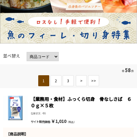
並べ替え
58
全
件
1
2
3
>
>>
【業務用・食材】ふっくら切身 骨なしさば ６
０ｇ×５枚
在庫状況 : 406
￥1,010
サイト販売価格 :
（税込）
【商品説明】