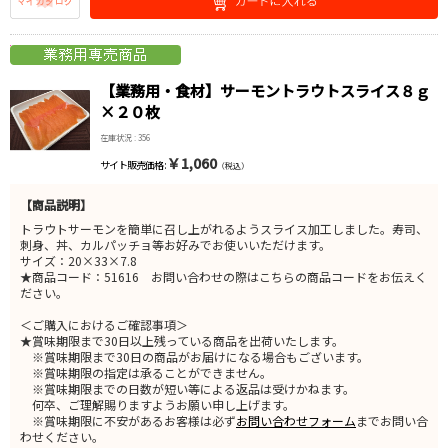
【業務用・食材】サーモントラウトスライス８ｇ
×２０枚
在庫状況 : 356
￥1,060
サイト販売価格 :
（税込）
【商品説明】
トラウトサーモンを簡単に召し上がれるようスライス加工しました。寿司、
刺身、丼、カルパッチョ等お好みでお使いいただけます。
サイズ：20×33×7.8
★商品コード：51616 お問い合わせの際はこちらの商品コードをお伝えく
ださい。
＜ご購入におけるご確認事項＞
★賞味期限まで30日以上残っている商品を出荷いたします。
※賞味期限まで30日の商品がお届けになる場合もございます。
※賞味期限の指定は承ることができません。
※賞味期限までの日数が短い等による返品は受けかねます。
何卒、ご理解賜りますようお願い申し上げます。
※賞味期限に不安があるお客様は必ず
お問い合わせフォーム
までお問い合
わせください。