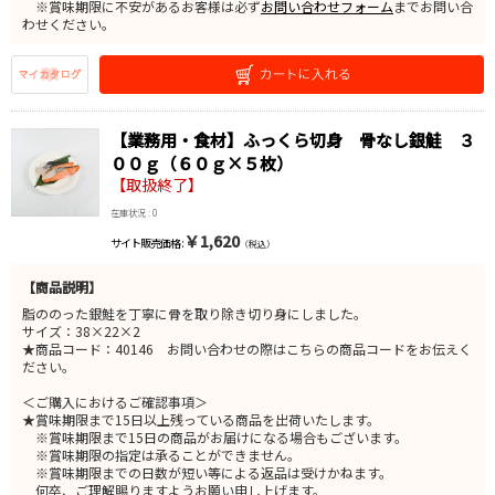
※賞味期限に不安があるお客様は必ず
お問い合わせフォーム
までお問い合
わせください。
【業務用・食材】ふっくら切身 骨なし銀鮭 ３
００ｇ（６０ｇ×５枚）
【取扱終了】
在庫状況 : 0
￥1,620
サイト販売価格 :
（税込）
【商品説明】
脂ののった銀鮭を丁寧に骨を取り除き切り身にしました。
サイズ：38×22×2
★商品コード：40146 お問い合わせの際はこちらの商品コードをお伝えく
ださい。
＜ご購入におけるご確認事項＞
★賞味期限まで15日以上残っている商品を出荷いたします。
※賞味期限まで15日の商品がお届けになる場合もございます。
※賞味期限の指定は承ることができません。
※賞味期限までの日数が短い等による返品は受けかねます。
何卒、ご理解賜りますようお願い申し上げます。