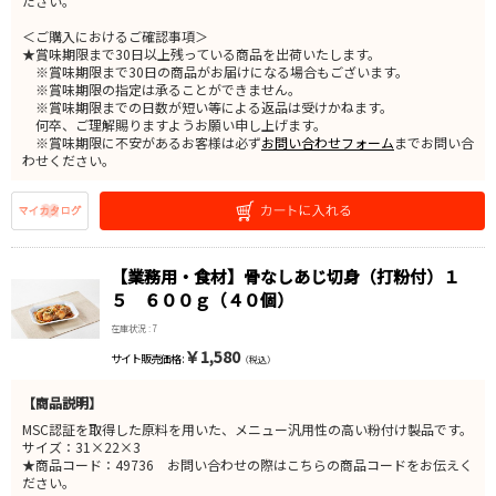
ださい。
＜ご購入におけるご確認事項＞
★賞味期限まで30日以上残っている商品を出荷いたします。
※賞味期限まで30日の商品がお届けになる場合もございます。
※賞味期限の指定は承ることができません。
※賞味期限までの日数が短い等による返品は受けかねます。
何卒、ご理解賜りますようお願い申し上げます。
※賞味期限に不安があるお客様は必ず
お問い合わせフォーム
までお問い合
わせください。
【業務用・食材】骨なしあじ切身（打粉付）１
５ ６００ｇ（４０個）
在庫状況 : 7
￥1,580
サイト販売価格 :
（税込）
【商品説明】
MSC認証を取得した原料を用いた、メニュー汎用性の高い粉付け製品です。
サイズ：31×22×3
★商品コード：49736 お問い合わせの際はこちらの商品コードをお伝えく
ださい。