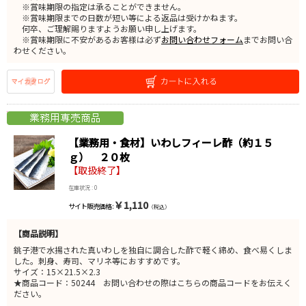
※賞味期限の指定は承ることができません。
※賞味期限までの日数が短い等による返品は受けかねます。
何卒、ご理解賜りますようお願い申し上げます。
※賞味期限に不安があるお客様は必ず
お問い合わせフォーム
までお問い合
わせください。
【業務用・食材】いわしフィーレ酢（約１５
ｇ） ２０枚
【取扱終了】
在庫状況 : 0
￥1,110
サイト販売価格 :
（税込）
【商品説明】
銚子港で水揚された真いわしを独自に調合した酢で軽く締め、食べ易くしま
した。刺身、寿司、マリネ等におすすめです。
サイズ：15×21.5×2.3
★商品コード：50244 お問い合わせの際はこちらの商品コードをお伝えく
ださい。