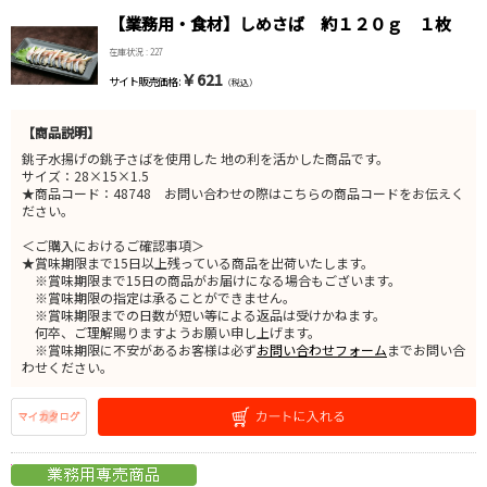
【業務用・食材】しめさば 約１２０ｇ １枚
在庫状況 : 227
￥621
サイト販売価格 :
（税込）
【商品説明】
銚子水揚げの銚子さばを使用した 地の利を活かした商品です。
サイズ：28×15×1.5
★商品コード：48748 お問い合わせの際はこちらの商品コードをお伝えく
ださい。
＜ご購入におけるご確認事項＞
★賞味期限まで15日以上残っている商品を出荷いたします。
※賞味期限まで15日の商品がお届けになる場合もございます。
※賞味期限の指定は承ることができません。
※賞味期限までの日数が短い等による返品は受けかねます。
何卒、ご理解賜りますようお願い申し上げます。
※賞味期限に不安があるお客様は必ず
お問い合わせフォーム
までお問い合
わせください。