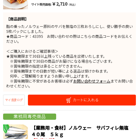
￥2,710
サイト販売価格 :
（税込）
【商品説明】
脂の乗ったノルウェー原料のサバを無塩の三枚おろしにし、使い勝手の良い
5枚パックにしました。
★商品コード：43395 お問い合わせの際はこちらの商品コードをお伝えく
ださい。
＜ご購入におけるご確認事項＞
★賞味期限まで30日以上残っている商品を出荷いたします。
※賞味期限まで30日の商品がお届けになる場合もございます。
※賞味期限の指定は承ることができません。
※賞味期限までの日数が短い等による返品は受けかねます。
何卒、ご理解賜りますようお願い申し上げます。
※賞味期限に不安があるお客様は必ず
お問い合わせフォーム
までお問い合
わせください。
【業務用・食材】ノルウェー サバフィレ無塩
４０尾 ５ｋｇ