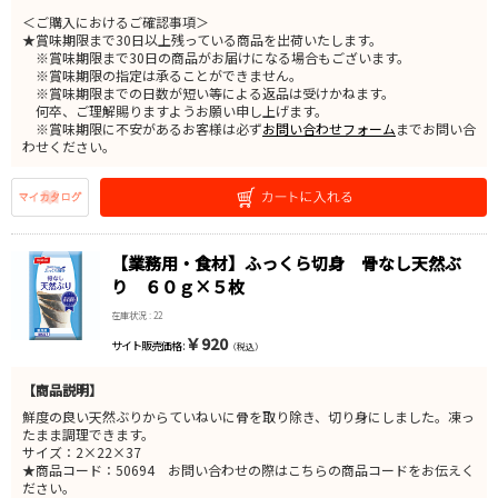
＜ご購入におけるご確認事項＞
★賞味期限まで30日以上残っている商品を出荷いたします。
※賞味期限まで30日の商品がお届けになる場合もございます。
※賞味期限の指定は承ることができません。
※賞味期限までの日数が短い等による返品は受けかねます。
何卒、ご理解賜りますようお願い申し上げます。
※賞味期限に不安があるお客様は必ず
お問い合わせフォーム
までお問い合
わせください。
【業務用・食材】ふっくら切身 骨なし天然ぶ
り ６０ｇ×５枚
在庫状況 : 22
￥920
サイト販売価格 :
（税込）
【商品説明】
鮮度の良い天然ぶりからていねいに骨を取り除き、切り身にしました。凍っ
たまま調理できます。
サイズ：2×22×37
★商品コード：50694 お問い合わせの際はこちらの商品コードをお伝えく
ださい。