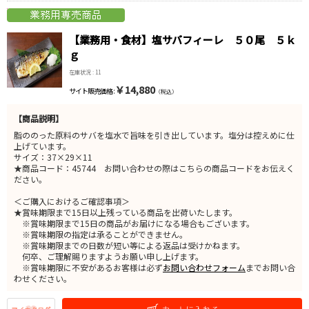
【業務用・食材】塩サバフィーレ ５０尾 ５ｋ
ｇ
在庫状況 : 11
￥14,880
サイト販売価格 :
（税込）
【商品説明】
脂ののった原料のサバを塩水で旨味を引き出しています。塩分は控えめに仕
上げています。
サイズ：37×29×11
★商品コード：45744 お問い合わせの際はこちらの商品コードをお伝えく
ださい。
＜ご購入におけるご確認事項＞
★賞味期限まで15日以上残っている商品を出荷いたします。
※賞味期限まで15日の商品がお届けになる場合もございます。
※賞味期限の指定は承ることができません。
※賞味期限までの日数が短い等による返品は受けかねます。
何卒、ご理解賜りますようお願い申し上げます。
※賞味期限に不安があるお客様は必ず
お問い合わせフォーム
までお問い合
わせください。