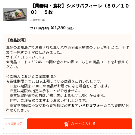
【業務用・食材】シメサバフィーレ（８０／１０
０） ５枚
在庫状況 : 111
￥1,350
サイト販売価格 :
（税込）
【商品説明】
真冬の済州島沖で漁獲された真サバを寿司職人監修のレシピをもとに、手作
業で一尾ずつ丁寧に仕込みました。
サイズ：31.5×24.3×2
★商品コード：50246 お問い合わせの際はこちらの商品コードをお伝えく
ださい。
＜ご購入におけるご確認事項＞
★賞味期限まで30日以上残っている商品を出荷いたします。
※賞味期限まで30日の商品がお届けになる場合もございます。
※賞味期限の指定は承ることができません。
※賞味期限までの日数が短い等による返品は受けかねます。
何卒、ご理解賜りますようお願い申し上げます。
※賞味期限に不安があるお客様は必ず
お問い合わせフォーム
までお問い合
わせください。