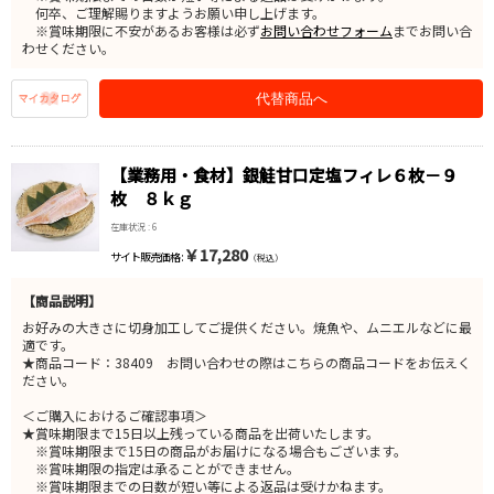
何卒、ご理解賜りますようお願い申し上げます。
※賞味期限に不安があるお客様は必ず
お問い合わせフォーム
までお問い合
わせください。
代替商品へ
【業務用・食材】銀鮭甘口定塩フィレ６枚－９
枚 ８ｋｇ
在庫状況 : 6
￥17,280
サイト販売価格 :
（税込）
【商品説明】
お好みの大きさに切身加工してご提供ください。焼魚や、ムニエルなどに最
適です。
★商品コード：38409 お問い合わせの際はこちらの商品コードをお伝えく
ださい。
＜ご購入におけるご確認事項＞
★賞味期限まで15日以上残っている商品を出荷いたします。
※賞味期限まで15日の商品がお届けになる場合もございます。
※賞味期限の指定は承ることができません。
※賞味期限までの日数が短い等による返品は受けかねます。