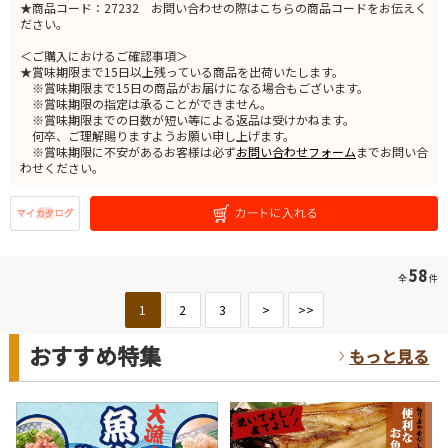
★商品コード：27232 お問い合わせの際はこちらの商品コードをお伝えく
ださい。
＜ご購入におけるご確認事項＞
★賞味期限まで15日以上残っている商品を出荷いたします。
※賞味期限まで15日の商品がお届けになる場合もございます。
※賞味期限の指定は承ることができません。
※賞味期限までの日数が短い等による返品は受けかねます。
何卒、ご理解賜りますようお願い申し上げます。
※賞味期限に不安があるお客様は必ず
お問い合わせフォーム
までお問い合
わせください。
58
全
件
1
2
3
>
>>
おすすめ特集
もっと見る