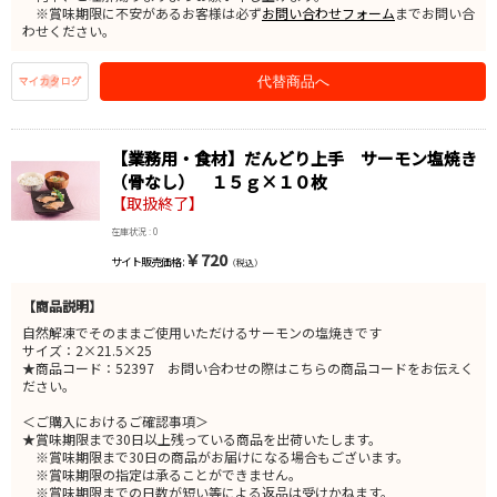
※賞味期限に不安があるお客様は必ず
お問い合わせフォーム
までお問い合
わせください。
代替商品へ
【業務用・食材】だんどり上手 サーモン塩焼き
（骨なし） １５ｇ×１０枚
【取扱終了】
在庫状況 : 0
￥720
サイト販売価格 :
（税込）
【商品説明】
自然解凍でそのままご使用いただけるサーモンの塩焼きです
サイズ：2×21.5×25
★商品コード：52397 お問い合わせの際はこちらの商品コードをお伝えく
ださい。
＜ご購入におけるご確認事項＞
★賞味期限まで30日以上残っている商品を出荷いたします。
※賞味期限まで30日の商品がお届けになる場合もございます。
※賞味期限の指定は承ることができません。
※賞味期限までの日数が短い等による返品は受けかねます。